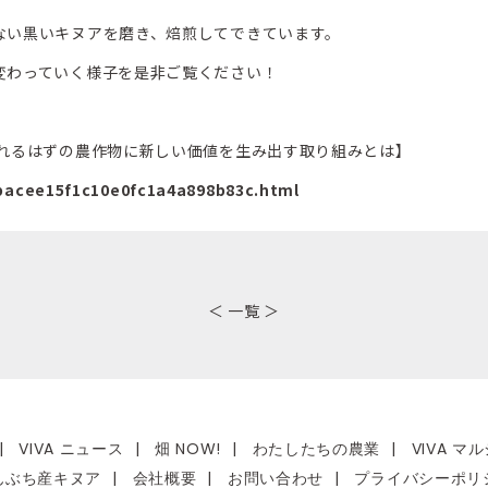
ない黒いキヌアを磨き、焙煎してできています。
変わっていく様子を是非ご覧ください！
られるはずの農作物に新しい価値を生み出す取り組みとは】
8bacee15f1c10e0fc1a4a898b83c.html
＜
一覧
＞
|
VIVA ニュース
|
畑 NOW!
|
わたしたちの農業
|
VIVA 
んぶち産キヌア
|
会社概要
|
お問い合わせ
|
プライバシーポリ