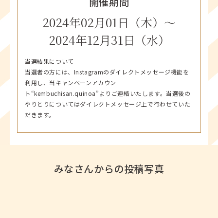
開催期間
ださい
2024年02月01日（木）〜
ご応募いただいたことをもって、同意いただいたものとみな
します
2024年12月31日（水）
○ 投稿対象はけんぶち産キヌアを使用した料理に限ります
○ 非公開アカウント、ハッシュタグがついていない投稿は無
当選結果について
効となりますのでご注意ください
当選者の方には、Instagramのダイレクトメッセージ機能を
○ 投稿は、ご本人が撮影された写真に限ります(著作権が投
利用し、当キャンペーンアカウン
稿者にあるもの)
ト“kembuchisan.quinoa”よりご連絡いたします。当選後の
やりとりについてはダイレクトメッセージ上で行わせていた
4. 投稿写真について
だきます。
○ 素敵な投稿については、けんぶちVIVAマルシェ公式ホーム
ページのキャンペーンサイトに てご紹介します
○ 投稿いただいた写真については、けんぶちVIVAマルシェで
使用させていただく場合があり ますのでご了承ください
○ 応募対象投稿は、キャンペーン期間中の投稿に限ります
みなさんからの投稿写真
○ 人物の写った写真は、事前に承諾を得るなど肖像権の侵害
等が生じないよう応募者本人の 責任において対応をしてくだ
さい
○ 当社は投稿者からの承諾を個別にいただくことなく、投稿
作品を無償で複製、加工、編集、 頒布、二次的著作物の作