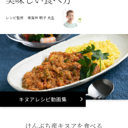
て提供が必要と認められる場合
③法令に基づき司法機関、行政機関から法的義務を伴う要請
レシピ監修 東海林 明子 先生
を受けた場合
④業務遂行上で必要となる本サービスからの問合せ、確認、
およびサービス向上のため
10.お問合せ先
株式会社けんぶちVIVAマルシェ
〒098-0338
北海道上川郡剣淵町仲町16-1
TEL：0165-26-7120
FAX：0165-26-7130
問い合わせフォーム：
http://kenbuchikinua.local/contact/
キヌアレシピ動画集
けんぶち産キヌアを食べる