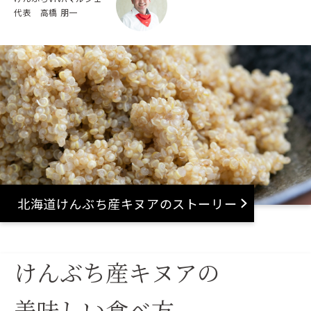
○ 応募者、閲覧者を含むすべてのユーザーはInstagramの利
代表 高橋 朋一
用規約を遵守する必要があります。ま た、Instagramのサー
ビスに関するトラブルについては、当社では責任を負いかね
ます
○ 審査結果に関するお問い合わせはお受けしておりません
○ プレゼントの発送は日本国内に限らせていただきます
○ ご提供いただいた個人情報(住所、氏名、電話番号等)は、
プレゼント発送のために利用させて いただき、明示した利用
目的以外で利用・提供することはありません
○ ご提供いただいた個人情報については、当社にて厳重に管
理いたします
9. 個人情報の取扱い
北海道けんぶち産キヌアのストーリー
当社は、本キャンペーンを通じて知り得た個人情報を、本規
約、個人情報保護法及び当社プライバシーポリシーに則り取
り扱うものとし、本キャンペーン以外の業務への転用や第三
者へ漏洩をしてはならない。 また、次の各号の場合を除き、
けんぶち産キヌアの
当社は、アンバサダー及び応募者の個人情報を第三者に開
示・提供しません。
①アンバサダー及び応募者からご同意をいただいた場合
美味しい食べ方
②システム上の不具合が発生した場合、原因究明のためとし