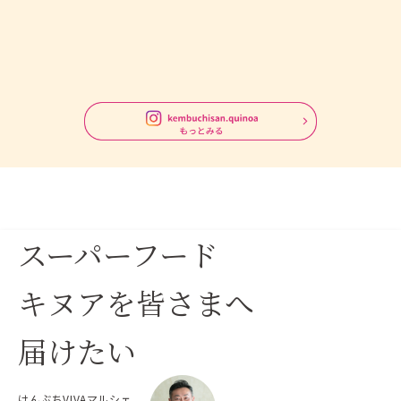
成、SNS、ホームページ等に利用、または第三者に利用させ
ることが できるものとします
5. プレゼント
○ けんぶち産 旬の農産物3,000円相当
6. 当選発表
○ 2024年3月中旬 発表予定 (以降毎月中旬ごろに発表いたし
ます。)
■ 当選された方の投稿をInstagramの
「kembuchisan.quinoa」のアカウントで発表 当選された方
へはInstagramのダイレクトメッセージ機能を利用し、当キ
スーパーフード
ャンペーンアカウン トより当選通知をお知らせいたします
7. プレゼント発送
キヌアを皆さまへ
○ 2024年4月 発送予定(当選から1ヶ月半から2ヶ月を目処に
順次発送を予定しております。) ※都合により発送スケジュー
届けたい
ルが変更となる場合もございますのでご了承ください
8. 注意事項
けんぶちVIVAマルシェ