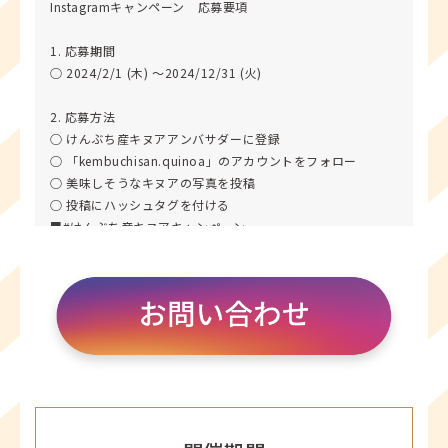
Instagramキャンペーン 応募要項
1. 応募期間
○ 2024/2/1 (木) 〜2024/12/31 (火)
2. 応募方法
○ けんぶち産キヌアアンバサダーに登録
○ 「kembuchisan.quinoa」のアカウントをフォロー
○ 美味しそうなキヌアの写真を投稿
○ 投稿にハッシュタグを付ける
■#けんぶち産キヌアキャンペーン
■#けんぶち産キヌア
■#キヌアアンバサダー
■#キヌア
■#PR
※Instagramアカウントのプライバシー設定を「公開」にし
てご参加ください
3. 応募について
○当キャンペーンにご応募いただく際には、本応募要項をよ
くお読みいただき、ご同意いただける場合に限り、ご応募く