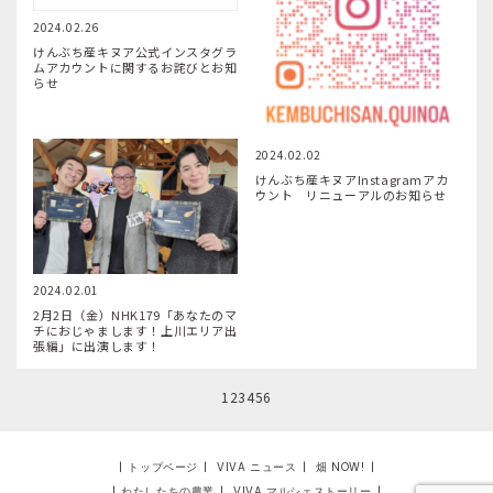
2024.02.26
けんぶち産キヌア公式インスタグラ
ムアカウントに関するお詫びとお知
らせ
2024.02.02
けんぶち産キヌアInstagramアカ
ウント リニューアルのお知らせ
2024.02.01
2月2日（金）NHK179「あなたのマ
チにおじゃまします！上川エリア出
張編」に出演します！
1
2
3
4
5
6
|
トップページ
|
VIVA ニュース
|
畑 NOW!
|
|
わたしたちの農業
|
VIVA マルシェストーリー
|