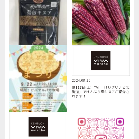
2024.10.24
2024.09.19
大賞を受賞しました！【令和6年度
宝石のような「大和ルージュ」、ぜ
北海道新技術・新製品開発賞（食品
ひ味わってみませんか？
部門）】
2024.08.16
8月17日(土）TVh「けいざいナビ北
海道」でけんぶち産キヌアが紹介さ
れます！
2024.09.18
9月22日（日）けんぶち産キヌアま
つり開催！