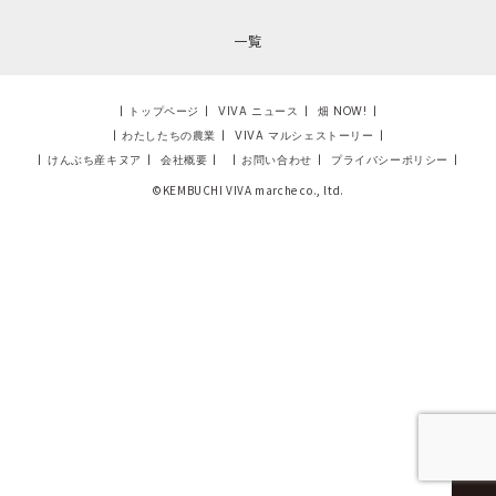
一覧
|
トップページ
|
VIVA ニュース
|
畑 NOW!
|
|
わたしたちの農業
|
VIVA マルシェストーリー
|
|
けんぶち産キヌア
|
会社概要
|
|
お問い合わせ
|
プライバシーポリシー
|
©KEMBUCHI VIVA marche co., ltd.