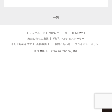
一覧
|
トップページ
|
VIVA ニュース
|
畑 NOW!
|
|
わたしたちの農業
|
VIVA マルシェストーリー
|
|
けんぶち産キヌア
|
会社概要
|
|
お問い合わせ
|
プライバシーポリシー
|
©KEMBUCHI VIVA marche co., ltd.