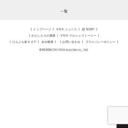
一覧
|
トップページ
|
VIVA ニュース
|
畑 NOW!
|
|
わたしたちの農業
|
VIVA マルシェストーリー
|
|
けんぶち産キヌア
|
会社概要
|
|
お問い合わせ
|
プライバシーポリシー
|
©KEMBUCHI VIVA marche co., ltd.