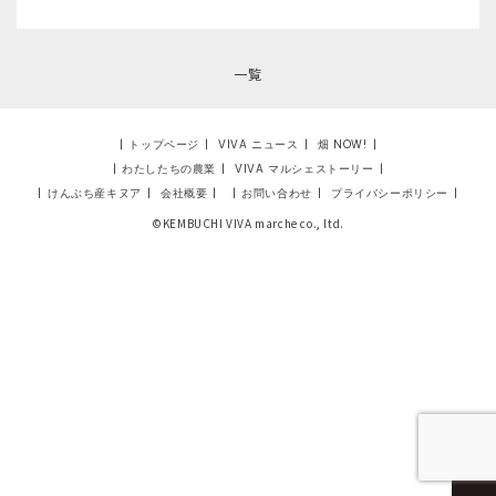
一覧
|
トップページ
|
VIVA ニュース
|
畑 NOW!
|
|
わたしたちの農業
|
VIVA マルシェストーリー
|
|
けんぶち産キヌア
|
会社概要
|
|
お問い合わせ
|
プライバシーポリシー
|
©KEMBUCHI VIVA marche co., ltd.