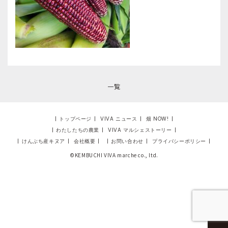
一覧
|
トップページ
|
VIVA ニュース
|
畑 NOW!
|
|
わたしたちの農業
|
VIVA マルシェストーリー
|
|
けんぶち産キヌア
|
会社概要
|
|
お問い合わせ
|
プライバシーポリシー
|
©KEMBUCHI VIVA marche co., ltd.